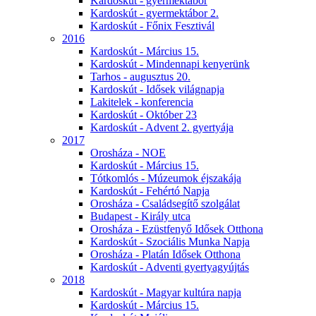
Kardoskút - gyermektábor
Kardoskút - gyermektábor 2.
Kardoskút - Főnix Fesztivál
2016
Kardoskút - Március 15.
Kardoskút - Mindennapi kenyerünk
Tarhos - augusztus 20.
Kardoskút - Idősek világnapja
Lakitelek - konferencia
Kardoskút - Október 23
Kardoskút - Advent 2. gyertyája
2017
Orosháza - NOE
Kardoskút - Március 15.
Tótkomlós - Múzeumok éjszakája
Kardoskút - Fehértó Napja
Orosháza - Családsegítő szolgálat
Budapest - Király utca
Orosháza - Ezüstfenyő Idősek Otthona
Kardoskút - Szociális Munka Napja
Orosháza - Platán Idősek Otthona
Kardoskút - Adventi gyertyagyújtás
2018
Kardoskút - Magyar kultúra napja
Kardoskút - Március 15.