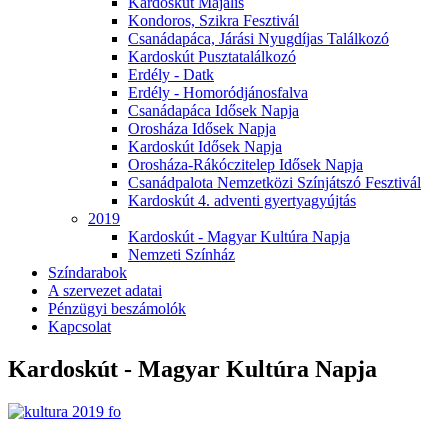
Kardoskút Majális
Kondoros, Szikra Fesztivál
Csanádapáca, Járási Nyugdíjas Találkozó
Kardoskút Pusztatalálkozó
Erdély - Datk
Erdély - Homoródjánosfalva
Csanádapáca Idősek Napja
Orosháza Idősek Napja
Kardoskút Idősek Napja
Orosháza-Rákóczitelep Idősek Napja
Csanádpalota Nemzetközi Színjátszó Fesztivál
Kardoskút 4. adventi gyertyagyújtás
2019
Kardoskút - Magyar Kultúra Napja
Nemzeti Színház
Színdarabok
A szervezet adatai
Pénzügyi beszámolók
Kapcsolat
Kardoskút - Magyar Kultúra Napja