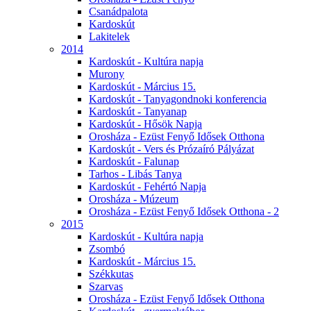
Csanádpalota
Kardoskút
Lakitelek
2014
Kardoskút - Kultúra napja
Murony
Kardoskút - Március 15.
Kardoskút - Tanyagondnoki konferencia
Kardoskút - Tanyanap
Kardoskút - Hősök Napja
Orosháza - Ezüst Fenyő Idősek Otthona
Kardoskút - Vers és Prózaíró Pályázat
Kardoskút - Falunap
Tarhos - Libás Tanya
Kardoskút - Fehértó Napja
Orosháza - Múzeum
Orosháza - Ezüst Fenyő Idősek Otthona - 2
2015
Kardoskút - Kultúra napja
Zsombó
Kardoskút - Március 15.
Székkutas
Szarvas
Orosháza - Ezüst Fenyő Idősek Otthona