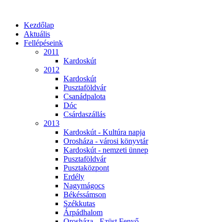
Kezdőlap
Aktuális
Fellépéseink
2011
Kardoskút
2012
Kardoskút
Pusztaföldvár
Csanádpalota
Dóc
Csárdaszállás
2013
Kardoskút - Kultúra napja
Orosháza - városi könyvtár
Kardoskút - nemzeti ünnep
Pusztaföldvár
Pusztaközpont
Erdély
Nagymágocs
Békéssámson
Székkutas
Árpádhalom
Orosháza - Ezüst Fenyő