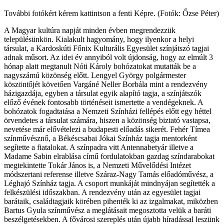
További fotókért kérem kattintson a fenti Képre. (Fotók: Őzse Péter)
A Magyar kultúra napját minden évben megrendezzük
településünkön. Kialakult hagyomány, hogy ilyenkor a helyi
társulat, a Kardoskúti Főnix Kulturális Egyesület színjátszó tagjai
adnak műsort. Az idei év annyiból volt újdonság, hogy az elmúlt 3
hónap alatt megtanult Nóti Károly bohózatokat mutatták be a
nagyszámú közönség előtt. Lengyel György polgármester
köszöntőjét követően Vargáné Neller Borbála mint a rendezvény
házigazdája, egyben a társulat egyik alapító tagja, a színjátszók
előző évének fontosabb történéseit ismertette a vendégeknek. A
bohózatok fogadtatása a Nemzeti Színházi fellépés előtt egy héttel
örvendetes a társulat számára, hiszen a közönség biztató vastapsa,
nevetése már elővételezi a budapesti előadás sikerét. Fehér Tímea
színművésznő, a Békéscsabai Jókai Színház tagja mentorként
segítette a fiatalokat. A színpadra vitt Antennabetyár illetve a
Madame Sabin elrablása című fordulatokban gazdag színdarabokat
megtekintette Tokár János is, a Nemzeti Művelődési Intézet
módszertani referense illetve Száraz-Nagy Tamás előadóművész, a
Léghajó Színház tagja. A csoport munkáját mindnyájan segítették a
felkészülési időszakban. A rendezvény után az egyesület tagjai
barátaik, családtagjaik körében pihenték ki az izgalmakat, miközben
Bartus Gyula színművész a meglátásait megosztotta velük a baráti
beszélgetésekben. A fővárosi szereplés után újabb híradással leszünk