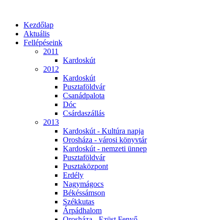
Kezdőlap
Aktuális
Fellépéseink
2011
Kardoskút
2012
Kardoskút
Pusztaföldvár
Csanádpalota
Dóc
Csárdaszállás
2013
Kardoskút - Kultúra napja
Orosháza - városi könyvtár
Kardoskút - nemzeti ünnep
Pusztaföldvár
Pusztaközpont
Erdély
Nagymágocs
Békéssámson
Székkutas
Árpádhalom
Orosháza - Ezüst Fenyő