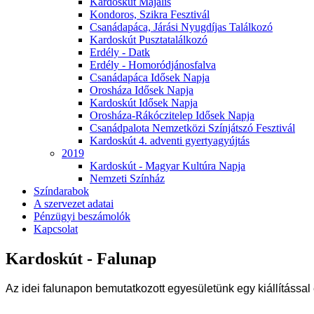
Kardoskút Majális
Kondoros, Szikra Fesztivál
Csanádapáca, Járási Nyugdíjas Találkozó
Kardoskút Pusztatalálkozó
Erdély - Datk
Erdély - Homoródjánosfalva
Csanádapáca Idősek Napja
Orosháza Idősek Napja
Kardoskút Idősek Napja
Orosháza-Rákóczitelep Idősek Napja
Csanádpalota Nemzetközi Színjátszó Fesztivál
Kardoskút 4. adventi gyertyagyújtás
2019
Kardoskút - Magyar Kultúra Napja
Nemzeti Színház
Színdarabok
A szervezet adatai
Pénzügyi beszámolók
Kapcsolat
Kardoskút - Falunap
Az idei falunapon bemutatkozott egyesületünk egy kiállítássa