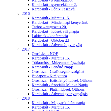
Kardoskút - gyermektábor
Kardoskút - gyermektábor 2.
Kardoskút - Főnix Fesztivál
2016
Kardoskút - Március 15.
Kardoskút - Mindennapi kenyerünk
Tarhos - augusztus 20.
Kardoskút - Idősek világnapja
Lakitelek - konferencia
Kardoskút - Október 23
Kardoskút - Advent 2. gyertyája
2017
Orosháza - NOE
Kardoskút - Március 15.
Tótkomlós - Múzeumok éjszakája
Kardoskút - Fehértó Napja
Orosháza - Családsegítő szolgálat
Budapest - Király utca
Orosháza - Ezüstfenyő Idősek Otthona
Kardoskút - Szociális Munka Napja
Orosháza - Platán Idősek Otthona
Kardoskút - Adventi gyertyagyújtás
2018
Kardoskút - Magyar kultúra napja
Kardoskút - Március 15.