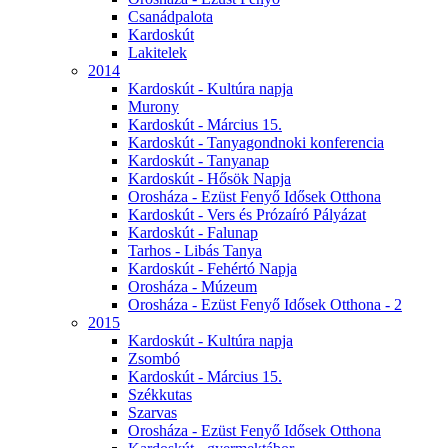
Csanádpalota
Kardoskút
Lakitelek
2014
Kardoskút - Kultúra napja
Murony
Kardoskút - Március 15.
Kardoskút - Tanyagondnoki konferencia
Kardoskút - Tanyanap
Kardoskút - Hősök Napja
Orosháza - Ezüst Fenyő Idősek Otthona
Kardoskút - Vers és Prózaíró Pályázat
Kardoskút - Falunap
Tarhos - Libás Tanya
Kardoskút - Fehértó Napja
Orosháza - Múzeum
Orosháza - Ezüst Fenyő Idősek Otthona - 2
2015
Kardoskút - Kultúra napja
Zsombó
Kardoskút - Március 15.
Székkutas
Szarvas
Orosháza - Ezüst Fenyő Idősek Otthona