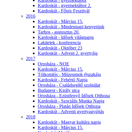
Kardoskút - gyermektábor
Kardoskút - gyermektábor 2.
Kardoskút - Főnix Fesztivál
2016
Kardoskút - Március 15.
Kardoskút - Mindennapi kenyerünk
Tarhos - augusztus 20.
Kardoskút - Idősek világnapja
Lakitelek - konferencia
Kardoskút - Október 23
Kardoskút - Advent 2. gyertyája
2017
Orosháza - NOE
Kardoskút - Március 15.
Tótkomlós - Múzeumok éjszakája
Kardoskút - Fehértó Napja
Orosháza - Családsegítő szolgálat
Budapest - Király utca
Orosháza - Ezüstfenyő Idősek Otthona
Kardoskút - Szociális Munka Napja
Orosháza - Platán Idősek Otthona
Kardoskút - Adventi gyertyagyújtás
2018
Kardoskút - Magyar kultúra napja
Kardoskút - Március 15.