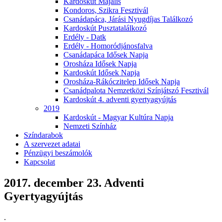
Kardoskút Majális
Kondoros, Szikra Fesztivál
Csanádapáca, Járási Nyugdíjas Találkozó
Kardoskút Pusztatalálkozó
Erdély - Datk
Erdély - Homoródjánosfalva
Csanádapáca Idősek Napja
Orosháza Idősek Napja
Kardoskút Idősek Napja
Orosháza-Rákóczitelep Idősek Napja
Csanádpalota Nemzetközi Színjátszó Fesztivál
Kardoskút 4. adventi gyertyagyújtás
2019
Kardoskút - Magyar Kultúra Napja
Nemzeti Színház
Színdarabok
A szervezet adatai
Pénzügyi beszámolók
Kapcsolat
2017. december 23. Adventi
Gyertyagyújtás
.