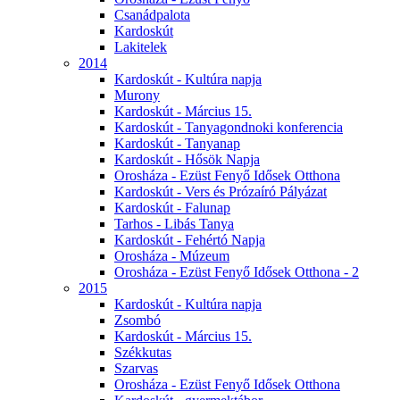
Csanádpalota
Kardoskút
Lakitelek
2014
Kardoskút - Kultúra napja
Murony
Kardoskút - Március 15.
Kardoskút - Tanyagondnoki konferencia
Kardoskút - Tanyanap
Kardoskút - Hősök Napja
Orosháza - Ezüst Fenyő Idősek Otthona
Kardoskút - Vers és Prózaíró Pályázat
Kardoskút - Falunap
Tarhos - Libás Tanya
Kardoskút - Fehértó Napja
Orosháza - Múzeum
Orosháza - Ezüst Fenyő Idősek Otthona - 2
2015
Kardoskút - Kultúra napja
Zsombó
Kardoskút - Március 15.
Székkutas
Szarvas
Orosháza - Ezüst Fenyő Idősek Otthona