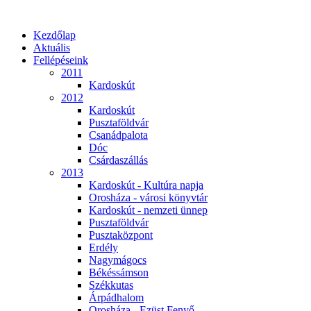
Kezdőlap
Aktuális
Fellépéseink
2011
Kardoskút
2012
Kardoskút
Pusztaföldvár
Csanádpalota
Dóc
Csárdaszállás
2013
Kardoskút - Kultúra napja
Orosháza - városi könyvtár
Kardoskút - nemzeti ünnep
Pusztaföldvár
Pusztaközpont
Erdély
Nagymágocs
Békéssámson
Székkutas
Árpádhalom
Orosháza - Ezüst Fenyő