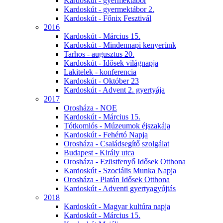
Kardoskút - gyermektábor
Kardoskút - gyermektábor 2.
Kardoskút - Főnix Fesztivál
2016
Kardoskút - Március 15.
Kardoskút - Mindennapi kenyerünk
Tarhos - augusztus 20.
Kardoskút - Idősek világnapja
Lakitelek - konferencia
Kardoskút - Október 23
Kardoskút - Advent 2. gyertyája
2017
Orosháza - NOE
Kardoskút - Március 15.
Tótkomlós - Múzeumok éjszakája
Kardoskút - Fehértó Napja
Orosháza - Családsegítő szolgálat
Budapest - Király utca
Orosháza - Ezüstfenyő Idősek Otthona
Kardoskút - Szociális Munka Napja
Orosháza - Platán Idősek Otthona
Kardoskút - Adventi gyertyagyújtás
2018
Kardoskút - Magyar kultúra napja
Kardoskút - Március 15.