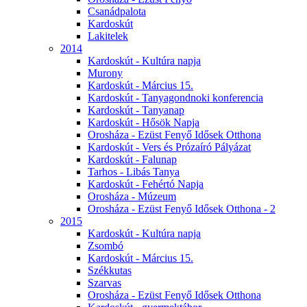
Csanádpalota
Kardoskút
Lakitelek
2014
Kardoskút - Kultúra napja
Murony
Kardoskút - Március 15.
Kardoskút - Tanyagondnoki konferencia
Kardoskút - Tanyanap
Kardoskút - Hősök Napja
Orosháza - Ezüst Fenyő Idősek Otthona
Kardoskút - Vers és Prózaíró Pályázat
Kardoskút - Falunap
Tarhos - Libás Tanya
Kardoskút - Fehértó Napja
Orosháza - Múzeum
Orosháza - Ezüst Fenyő Idősek Otthona - 2
2015
Kardoskút - Kultúra napja
Zsombó
Kardoskút - Március 15.
Székkutas
Szarvas
Orosháza - Ezüst Fenyő Idősek Otthona