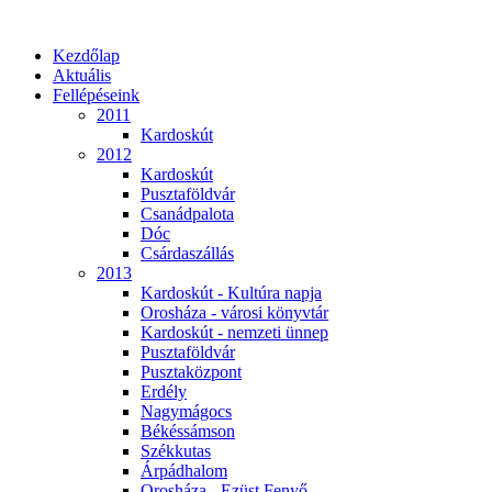
Kezdőlap
Aktuális
Fellépéseink
2011
Kardoskút
2012
Kardoskút
Pusztaföldvár
Csanádpalota
Dóc
Csárdaszállás
2013
Kardoskút - Kultúra napja
Orosháza - városi könyvtár
Kardoskút - nemzeti ünnep
Pusztaföldvár
Pusztaközpont
Erdély
Nagymágocs
Békéssámson
Székkutas
Árpádhalom
Orosháza - Ezüst Fenyő