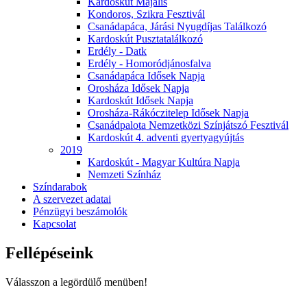
Kardoskút Majális
Kondoros, Szikra Fesztivál
Csanádapáca, Járási Nyugdíjas Találkozó
Kardoskút Pusztatalálkozó
Erdély - Datk
Erdély - Homoródjánosfalva
Csanádapáca Idősek Napja
Orosháza Idősek Napja
Kardoskút Idősek Napja
Orosháza-Rákóczitelep Idősek Napja
Csanádpalota Nemzetközi Színjátszó Fesztivál
Kardoskút 4. adventi gyertyagyújtás
2019
Kardoskút - Magyar Kultúra Napja
Nemzeti Színház
Színdarabok
A szervezet adatai
Pénzügyi beszámolók
Kapcsolat
Fellépéseink
Válasszon a legördülő menüben!