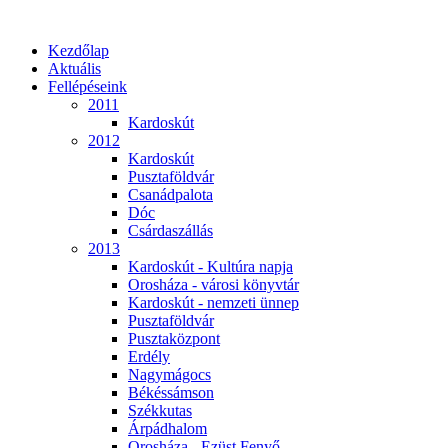
Kezdőlap
Aktuális
Fellépéseink
2011
Kardoskút
2012
Kardoskút
Pusztaföldvár
Csanádpalota
Dóc
Csárdaszállás
2013
Kardoskút - Kultúra napja
Orosháza - városi könyvtár
Kardoskút - nemzeti ünnep
Pusztaföldvár
Pusztaközpont
Erdély
Nagymágocs
Békéssámson
Székkutas
Árpádhalom
Orosháza - Ezüst Fenyő