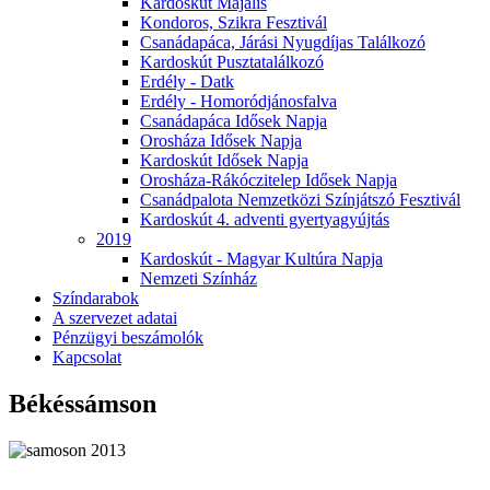
Kardoskút Majális
Kondoros, Szikra Fesztivál
Csanádapáca, Járási Nyugdíjas Találkozó
Kardoskút Pusztatalálkozó
Erdély - Datk
Erdély - Homoródjánosfalva
Csanádapáca Idősek Napja
Orosháza Idősek Napja
Kardoskút Idősek Napja
Orosháza-Rákóczitelep Idősek Napja
Csanádpalota Nemzetközi Színjátszó Fesztivál
Kardoskút 4. adventi gyertyagyújtás
2019
Kardoskút - Magyar Kultúra Napja
Nemzeti Színház
Színdarabok
A szervezet adatai
Pénzügyi beszámolók
Kapcsolat
Békéssámson