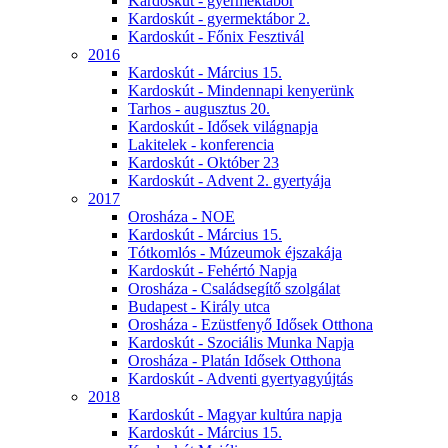
Kardoskút - gyermektábor
Kardoskút - gyermektábor 2.
Kardoskút - Főnix Fesztivál
2016
Kardoskút - Március 15.
Kardoskút - Mindennapi kenyerünk
Tarhos - augusztus 20.
Kardoskút - Idősek világnapja
Lakitelek - konferencia
Kardoskút - Október 23
Kardoskút - Advent 2. gyertyája
2017
Orosháza - NOE
Kardoskút - Március 15.
Tótkomlós - Múzeumok éjszakája
Kardoskút - Fehértó Napja
Orosháza - Családsegítő szolgálat
Budapest - Király utca
Orosháza - Ezüstfenyő Idősek Otthona
Kardoskút - Szociális Munka Napja
Orosháza - Platán Idősek Otthona
Kardoskút - Adventi gyertyagyújtás
2018
Kardoskút - Magyar kultúra napja
Kardoskút - Március 15.