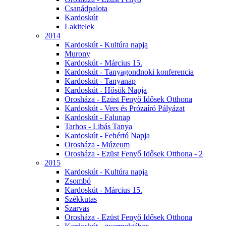
Csanádpalota
Kardoskút
Lakitelek
2014
Kardoskút - Kultúra napja
Murony
Kardoskút - Március 15.
Kardoskút - Tanyagondnoki konferencia
Kardoskút - Tanyanap
Kardoskút - Hősök Napja
Orosháza - Ezüst Fenyő Idősek Otthona
Kardoskút - Vers és Prózaíró Pályázat
Kardoskút - Falunap
Tarhos - Libás Tanya
Kardoskút - Fehértó Napja
Orosháza - Múzeum
Orosháza - Ezüst Fenyő Idősek Otthona - 2
2015
Kardoskút - Kultúra napja
Zsombó
Kardoskút - Március 15.
Székkutas
Szarvas
Orosháza - Ezüst Fenyő Idősek Otthona