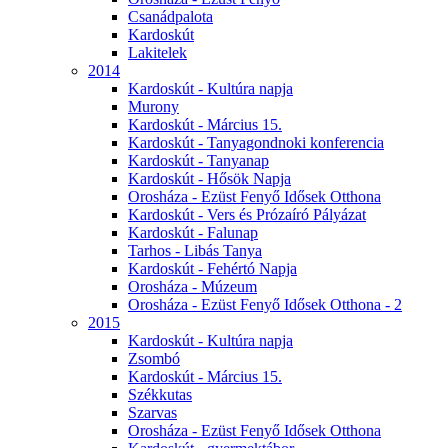
Csanádpalota
Kardoskút
Lakitelek
2014
Kardoskút - Kultúra napja
Murony
Kardoskút - Március 15.
Kardoskút - Tanyagondnoki konferencia
Kardoskút - Tanyanap
Kardoskút - Hősök Napja
Orosháza - Ezüst Fenyő Idősek Otthona
Kardoskút - Vers és Prózaíró Pályázat
Kardoskút - Falunap
Tarhos - Libás Tanya
Kardoskút - Fehértó Napja
Orosháza - Múzeum
Orosháza - Ezüst Fenyő Idősek Otthona - 2
2015
Kardoskút - Kultúra napja
Zsombó
Kardoskút - Március 15.
Székkutas
Szarvas
Orosháza - Ezüst Fenyő Idősek Otthona