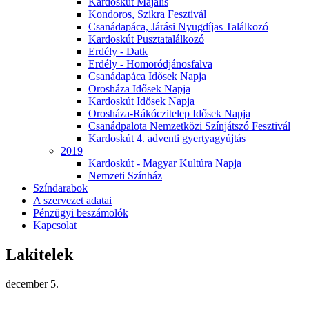
Kardoskút Majális
Kondoros, Szikra Fesztivál
Csanádapáca, Járási Nyugdíjas Találkozó
Kardoskút Pusztatalálkozó
Erdély - Datk
Erdély - Homoródjánosfalva
Csanádapáca Idősek Napja
Orosháza Idősek Napja
Kardoskút Idősek Napja
Orosháza-Rákóczitelep Idősek Napja
Csanádpalota Nemzetközi Színjátszó Fesztivál
Kardoskút 4. adventi gyertyagyújtás
2019
Kardoskút - Magyar Kultúra Napja
Nemzeti Színház
Színdarabok
A szervezet adatai
Pénzügyi beszámolók
Kapcsolat
Lakitelek
december 5.