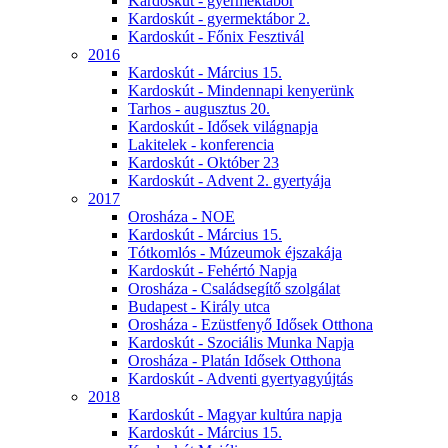
Kardoskút - gyermektábor
Kardoskút - gyermektábor 2.
Kardoskút - Főnix Fesztivál
2016
Kardoskút - Március 15.
Kardoskút - Mindennapi kenyerünk
Tarhos - augusztus 20.
Kardoskút - Idősek világnapja
Lakitelek - konferencia
Kardoskút - Október 23
Kardoskút - Advent 2. gyertyája
2017
Orosháza - NOE
Kardoskút - Március 15.
Tótkomlós - Múzeumok éjszakája
Kardoskút - Fehértó Napja
Orosháza - Családsegítő szolgálat
Budapest - Király utca
Orosháza - Ezüstfenyő Idősek Otthona
Kardoskút - Szociális Munka Napja
Orosháza - Platán Idősek Otthona
Kardoskút - Adventi gyertyagyújtás
2018
Kardoskút - Magyar kultúra napja
Kardoskút - Március 15.