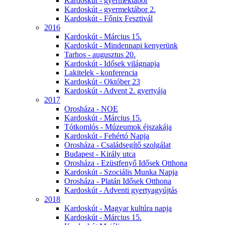
Kardoskút - gyermektábor
Kardoskút - gyermektábor 2.
Kardoskút - Főnix Fesztivál
2016
Kardoskút - Március 15.
Kardoskút - Mindennapi kenyerünk
Tarhos - augusztus 20.
Kardoskút - Idősek világnapja
Lakitelek - konferencia
Kardoskút - Október 23
Kardoskút - Advent 2. gyertyája
2017
Orosháza - NOE
Kardoskút - Március 15.
Tótkomlós - Múzeumok éjszakája
Kardoskút - Fehértó Napja
Orosháza - Családsegítő szolgálat
Budapest - Király utca
Orosháza - Ezüstfenyő Idősek Otthona
Kardoskút - Szociális Munka Napja
Orosháza - Platán Idősek Otthona
Kardoskút - Adventi gyertyagyújtás
2018
Kardoskút - Magyar kultúra napja
Kardoskút - Március 15.