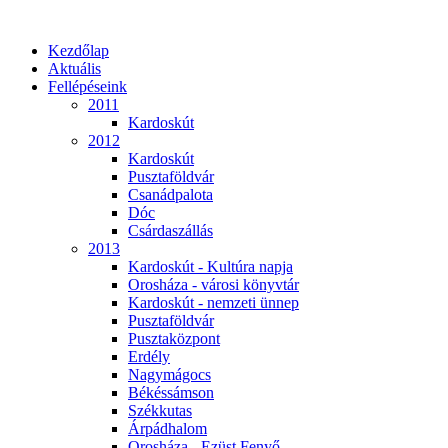
Kezdőlap
Aktuális
Fellépéseink
2011
Kardoskút
2012
Kardoskút
Pusztaföldvár
Csanádpalota
Dóc
Csárdaszállás
2013
Kardoskút - Kultúra napja
Orosháza - városi könyvtár
Kardoskút - nemzeti ünnep
Pusztaföldvár
Pusztaközpont
Erdély
Nagymágocs
Békéssámson
Székkutas
Árpádhalom
Orosháza - Ezüst Fenyő