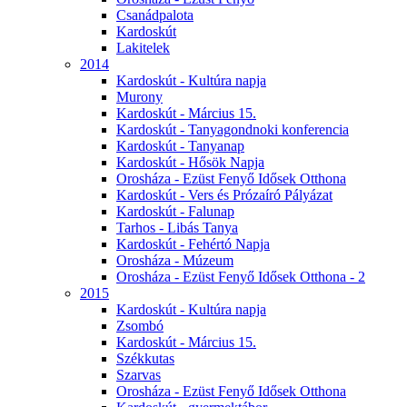
Csanádpalota
Kardoskút
Lakitelek
2014
Kardoskút - Kultúra napja
Murony
Kardoskút - Március 15.
Kardoskút - Tanyagondnoki konferencia
Kardoskút - Tanyanap
Kardoskút - Hősök Napja
Orosháza - Ezüst Fenyő Idősek Otthona
Kardoskút - Vers és Prózaíró Pályázat
Kardoskút - Falunap
Tarhos - Libás Tanya
Kardoskút - Fehértó Napja
Orosháza - Múzeum
Orosháza - Ezüst Fenyő Idősek Otthona - 2
2015
Kardoskút - Kultúra napja
Zsombó
Kardoskút - Március 15.
Székkutas
Szarvas
Orosháza - Ezüst Fenyő Idősek Otthona