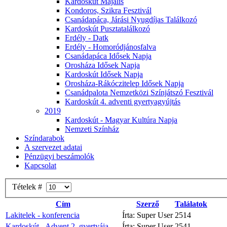
Kardoskút Majális
Kondoros, Szikra Fesztivál
Csanádapáca, Járási Nyugdíjas Találkozó
Kardoskút Pusztatalálkozó
Erdély - Datk
Erdély - Homoródjánosfalva
Csanádapáca Idősek Napja
Orosháza Idősek Napja
Kardoskút Idősek Napja
Orosháza-Rákóczitelep Idősek Napja
Csanádpalota Nemzetközi Színjátszó Fesztivál
Kardoskút 4. adventi gyertyagyújtás
2019
Kardoskút - Magyar Kultúra Napja
Nemzeti Színház
Színdarabok
A szervezet adatai
Pénzügyi beszámolók
Kapcsolat
Tételek #
Cím
Szerző
Találatok
Lakitelek - konferencia
Írta: Super User
2514
Kardoskút - Advent 2. gyertyája
Írta: Super User
2541