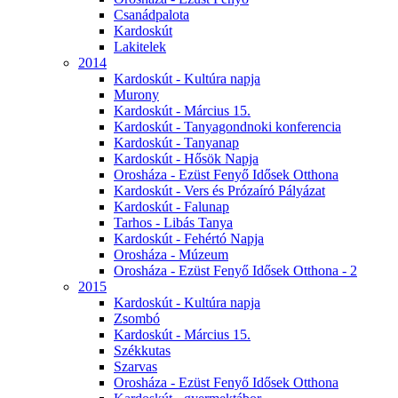
Csanádpalota
Kardoskút
Lakitelek
2014
Kardoskút - Kultúra napja
Murony
Kardoskút - Március 15.
Kardoskút - Tanyagondnoki konferencia
Kardoskút - Tanyanap
Kardoskút - Hősök Napja
Orosháza - Ezüst Fenyő Idősek Otthona
Kardoskút - Vers és Prózaíró Pályázat
Kardoskút - Falunap
Tarhos - Libás Tanya
Kardoskút - Fehértó Napja
Orosháza - Múzeum
Orosháza - Ezüst Fenyő Idősek Otthona - 2
2015
Kardoskút - Kultúra napja
Zsombó
Kardoskút - Március 15.
Székkutas
Szarvas
Orosháza - Ezüst Fenyő Idősek Otthona