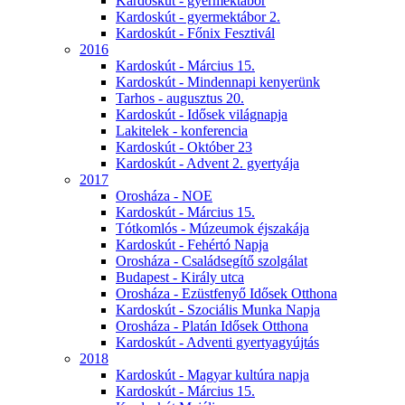
Kardoskút - gyermektábor
Kardoskút - gyermektábor 2.
Kardoskút - Főnix Fesztivál
2016
Kardoskút - Március 15.
Kardoskút - Mindennapi kenyerünk
Tarhos - augusztus 20.
Kardoskút - Idősek világnapja
Lakitelek - konferencia
Kardoskút - Október 23
Kardoskút - Advent 2. gyertyája
2017
Orosháza - NOE
Kardoskút - Március 15.
Tótkomlós - Múzeumok éjszakája
Kardoskút - Fehértó Napja
Orosháza - Családsegítő szolgálat
Budapest - Király utca
Orosháza - Ezüstfenyő Idősek Otthona
Kardoskút - Szociális Munka Napja
Orosháza - Platán Idősek Otthona
Kardoskút - Adventi gyertyagyújtás
2018
Kardoskút - Magyar kultúra napja
Kardoskút - Március 15.