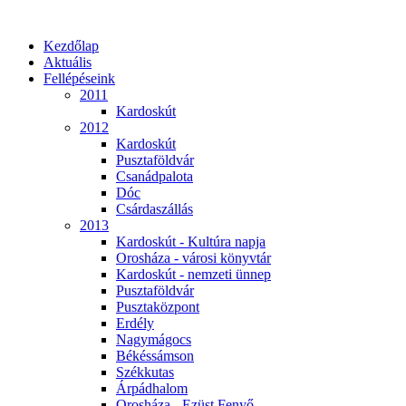
Kezdőlap
Aktuális
Fellépéseink
2011
Kardoskút
2012
Kardoskút
Pusztaföldvár
Csanádpalota
Dóc
Csárdaszállás
2013
Kardoskút - Kultúra napja
Orosháza - városi könyvtár
Kardoskút - nemzeti ünnep
Pusztaföldvár
Pusztaközpont
Erdély
Nagymágocs
Békéssámson
Székkutas
Árpádhalom
Orosháza - Ezüst Fenyő