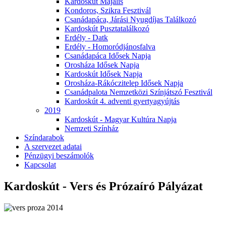
Kardoskút Majális
Kondoros, Szikra Fesztivál
Csanádapáca, Járási Nyugdíjas Találkozó
Kardoskút Pusztatalálkozó
Erdély - Datk
Erdély - Homoródjánosfalva
Csanádapáca Idősek Napja
Orosháza Idősek Napja
Kardoskút Idősek Napja
Orosháza-Rákóczitelep Idősek Napja
Csanádpalota Nemzetközi Színjátszó Fesztivál
Kardoskút 4. adventi gyertyagyújtás
2019
Kardoskút - Magyar Kultúra Napja
Nemzeti Színház
Színdarabok
A szervezet adatai
Pénzügyi beszámolók
Kapcsolat
Kardoskút - Vers és Prózaíró Pályázat