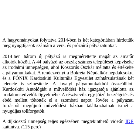
A hagyományokat folytatva 2014-ben is két kategóriában hirdettük
meg nyugdíjasok számára a vers- és prózaíró pályázatunkat.
2014-ben három új pályázó is megmérettette magát az amatőr
alkotók között. A 44 pályázó az ország számos települését képviselte
az irodalmi ünnepségen, ahol Koszorús Oszkár méltatta és értékelte
a pályamunkákat. A rendezvényt a Bokréta Népdalkör népdalcsokra
és a FŐNIX Kardoskúti Kulturális Egyesület színtársulatának két
jelenete is színesítette. A tavalyi pályamunkákból összeállított
Kardoskúti Antológiát a művelődési ház igazgatója ajánlotta az
irodalomkedvelők figyelmébe. A résztvevők egy jóízű beszélgetés és
ebéd mellett töltötték el a szombati napot. Jövőre a pályázati
forrásból megújuló művelődési házban találkozhatnak ismét a
nyugdíjas tollforgatók.
A díjkiosztó ünnepség teljes egészében megtekinthető videón
IDE
kattintva. (115 perc)