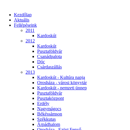
Kezdőlap
Aktuális
Fellépéseink
2011
Kardoskút
2012
Kardoskút
Pusztaföldvár
Csanádpalota
Dóc
Csárdaszállás
2013
Kardoskút - Kultúra napja
Orosháza - városi könyvtár
Kardoskút - nemzeti ünnep
Pusztaföldvár
Pusztaközpont
Erdély
Nagymágocs
Békéssámson
Székkutas
Árpádhalom
Orosháza - Ezüst Fenyő