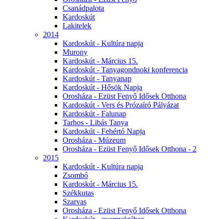
Csanádpalota
Kardoskút
Lakitelek
2014
Kardoskút - Kultúra napja
Murony
Kardoskút - Március 15.
Kardoskút - Tanyagondnoki konferencia
Kardoskút - Tanyanap
Kardoskút - Hősök Napja
Orosháza - Ezüst Fenyő Idősek Otthona
Kardoskút - Vers és Prózaíró Pályázat
Kardoskút - Falunap
Tarhos - Libás Tanya
Kardoskút - Fehértó Napja
Orosháza - Múzeum
Orosháza - Ezüst Fenyő Idősek Otthona - 2
2015
Kardoskút - Kultúra napja
Zsombó
Kardoskút - Március 15.
Székkutas
Szarvas
Orosháza - Ezüst Fenyő Idősek Otthona