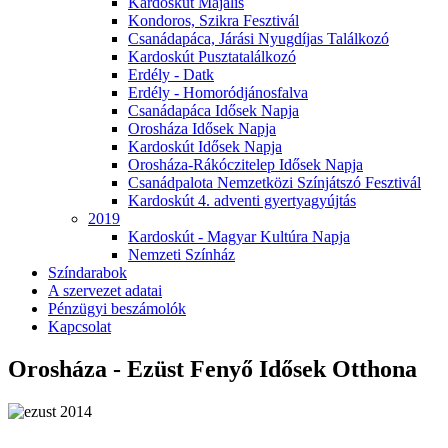
Kardoskút Majális
Kondoros, Szikra Fesztivál
Csanádapáca, Járási Nyugdíjas Találkozó
Kardoskút Pusztatalálkozó
Erdély - Datk
Erdély - Homoródjánosfalva
Csanádapáca Idősek Napja
Orosháza Idősek Napja
Kardoskút Idősek Napja
Orosháza-Rákóczitelep Idősek Napja
Csanádpalota Nemzetközi Színjátszó Fesztivál
Kardoskút 4. adventi gyertyagyújtás
2019
Kardoskút - Magyar Kultúra Napja
Nemzeti Színház
Színdarabok
A szervezet adatai
Pénzügyi beszámolók
Kapcsolat
Orosháza - Ezüst Fenyő Idősek Otthona