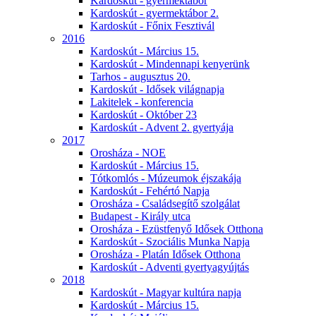
Kardoskút - gyermektábor
Kardoskút - gyermektábor 2.
Kardoskút - Főnix Fesztivál
2016
Kardoskút - Március 15.
Kardoskút - Mindennapi kenyerünk
Tarhos - augusztus 20.
Kardoskút - Idősek világnapja
Lakitelek - konferencia
Kardoskút - Október 23
Kardoskút - Advent 2. gyertyája
2017
Orosháza - NOE
Kardoskút - Március 15.
Tótkomlós - Múzeumok éjszakája
Kardoskút - Fehértó Napja
Orosháza - Családsegítő szolgálat
Budapest - Király utca
Orosháza - Ezüstfenyő Idősek Otthona
Kardoskút - Szociális Munka Napja
Orosháza - Platán Idősek Otthona
Kardoskút - Adventi gyertyagyújtás
2018
Kardoskút - Magyar kultúra napja
Kardoskút - Március 15.