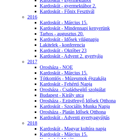
Kardoskút - gyermektábor
Kardoskút - gyermektábor 2.
Kardoskút - Főnix Fesztivál
2016
Kardoskút - Március 15.
Kardoskút - Mindennapi kenyerünk
Tarhos - augusztus 20.
Kardoskút - Idősek világnapja
Lakitelek - konferencia
Kardoskút - Október 23
Kardoskút - Advent 2. gyertyája
2017
Orosháza - NOE
Kardoskút - Március 15.
Tótkomlós - Múzeumok éjszakája
Kardoskút - Fehértó Napja
Orosháza - Családsegítő szolgálat
Budapest - Király utca
Orosháza - Ezüstfenyő Idősek Otthona
Kardoskút - Szociális Munka Napja
Orosháza - Platán Idősek Otthona
Kardoskút - Adventi gyertyagyújtás
2018
Kardoskút - Magyar kultúra napja
Kardoskút - Március 15.