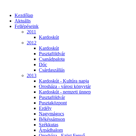
Kezdőlap
Aktuális
Fellépéseink
2011
Kardoskút
2012
Kardoskút
Pusztaföldvár
Csanádpalota
Dóc
Csárdaszállás
2013
Kardoskút - Kultúra napja
Orosháza - városi könyvtár
Kardoskút - nemzeti ünnep
Pusztaföldvár
Pusztaközpont
Erdély
Nagymágocs
Békéssámson
Székkutas
Árpádhalom
Orosháza - Ezüst Fenyő