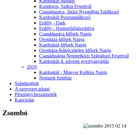
Kardoskút Majális
Kondoros, Szikra Fesztivál
Csanádapáca, Járási Nyugdíjas Találkozó
Kardoskút Pusztatalálkozó
Erdély - Datk
Erdély - Homoródjánosfalva
Csanádapáca Idősek Napja
Orosháza Idősek Napja
Kardoskút Idősek Napja
Orosháza-Rákóczitelep Idősek Napja
Csanádpalota Nemzetközi Színjátszó Fesztivál
Kardoskút 4. adventi gyertyagyújtás
2019
Kardoskút - Magyar Kultúra Napja
Nemzeti Színház
Színdarabok
A szervezet adatai
Pénzügyi beszámolók
Kapcsolat
Zsombó