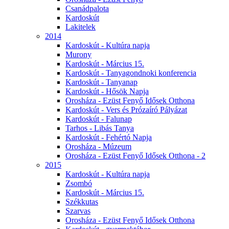
Csanádpalota
Kardoskút
Lakitelek
2014
Kardoskút - Kultúra napja
Murony
Kardoskút - Március 15.
Kardoskút - Tanyagondnoki konferencia
Kardoskút - Tanyanap
Kardoskút - Hősök Napja
Orosháza - Ezüst Fenyő Idősek Otthona
Kardoskút - Vers és Prózaíró Pályázat
Kardoskút - Falunap
Tarhos - Libás Tanya
Kardoskút - Fehértó Napja
Orosháza - Múzeum
Orosháza - Ezüst Fenyő Idősek Otthona - 2
2015
Kardoskút - Kultúra napja
Zsombó
Kardoskút - Március 15.
Székkutas
Szarvas
Orosháza - Ezüst Fenyő Idősek Otthona