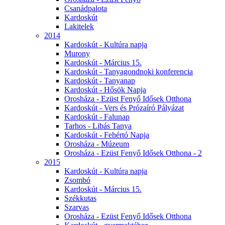
Csanádpalota
Kardoskút
Lakitelek
2014
Kardoskút - Kultúra napja
Murony
Kardoskút - Március 15.
Kardoskút - Tanyagondnoki konferencia
Kardoskút - Tanyanap
Kardoskút - Hősök Napja
Orosháza - Ezüst Fenyő Idősek Otthona
Kardoskút - Vers és Prózaíró Pályázat
Kardoskút - Falunap
Tarhos - Libás Tanya
Kardoskút - Fehértó Napja
Orosháza - Múzeum
Orosháza - Ezüst Fenyő Idősek Otthona - 2
2015
Kardoskút - Kultúra napja
Zsombó
Kardoskút - Március 15.
Székkutas
Szarvas
Orosháza - Ezüst Fenyő Idősek Otthona