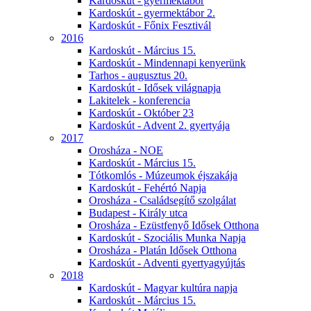
Kardoskút - gyermektábor
Kardoskút - gyermektábor 2.
Kardoskút - Főnix Fesztivál
2016
Kardoskút - Március 15.
Kardoskút - Mindennapi kenyerünk
Tarhos - augusztus 20.
Kardoskút - Idősek világnapja
Lakitelek - konferencia
Kardoskút - Október 23
Kardoskút - Advent 2. gyertyája
2017
Orosháza - NOE
Kardoskút - Március 15.
Tótkomlós - Múzeumok éjszakája
Kardoskút - Fehértó Napja
Orosháza - Családsegítő szolgálat
Budapest - Király utca
Orosháza - Ezüstfenyő Idősek Otthona
Kardoskút - Szociális Munka Napja
Orosháza - Platán Idősek Otthona
Kardoskút - Adventi gyertyagyújtás
2018
Kardoskút - Magyar kultúra napja
Kardoskút - Március 15.