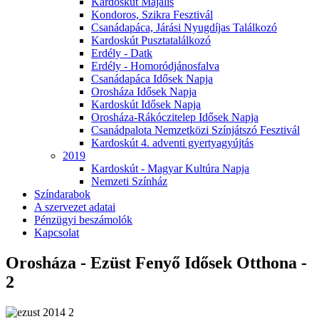
Kardoskút Majális
Kondoros, Szikra Fesztivál
Csanádapáca, Járási Nyugdíjas Találkozó
Kardoskút Pusztatalálkozó
Erdély - Datk
Erdély - Homoródjánosfalva
Csanádapáca Idősek Napja
Orosháza Idősek Napja
Kardoskút Idősek Napja
Orosháza-Rákóczitelep Idősek Napja
Csanádpalota Nemzetközi Színjátszó Fesztivál
Kardoskút 4. adventi gyertyagyújtás
2019
Kardoskút - Magyar Kultúra Napja
Nemzeti Színház
Színdarabok
A szervezet adatai
Pénzügyi beszámolók
Kapcsolat
Orosháza - Ezüst Fenyő Idősek Otthona -
2