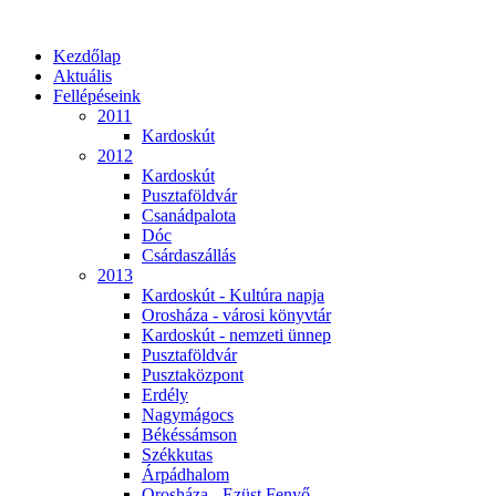
Kezdőlap
Aktuális
Fellépéseink
2011
Kardoskút
2012
Kardoskút
Pusztaföldvár
Csanádpalota
Dóc
Csárdaszállás
2013
Kardoskút - Kultúra napja
Orosháza - városi könyvtár
Kardoskút - nemzeti ünnep
Pusztaföldvár
Pusztaközpont
Erdély
Nagymágocs
Békéssámson
Székkutas
Árpádhalom
Orosháza - Ezüst Fenyő