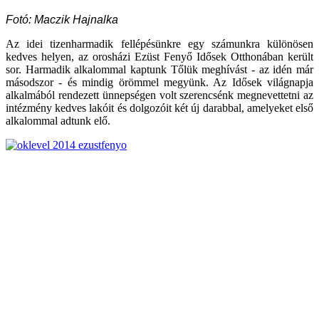
Fotó: Maczik Hajnalka
Az idei tizenharmadik fellépésünkre egy számunkra különösen
kedves helyen, az orosházi Ezüst Fenyő Idősek Otthonában került
sor. Harmadik alkalommal kaptunk Tőlük meghívást - az idén már
másodszor - és mindig örömmel megyünk. Az Idősek világnapja
alkalmából rendezett ünnepségen volt szerencsénk megnevettetni az
intézmény kedves lakóit és dolgozóit két új darabbal, amelyeket első
alkalommal adtunk elő.