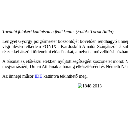
További fotókért kattintson a fenti képre. (Fotók: Török Attila)
Lengyel György polgármester köszöntőjét követően rendhagyó ünnepi 
végi ülésén felkérte a FŐNIX - Kardoskúti Amatőr Színjátszó Társulat
részekkel átszőtt történelmi előadásukat, amelyet a művelődési házban 
A társulat az előkészületekben nyújtott segítségért köszönetet mond:
megvarrásáért, Dunai Attilának a harang elkészítéséért és Németh Nán
Az ünnepi műsor
IDE
kattintva tekinthető meg.