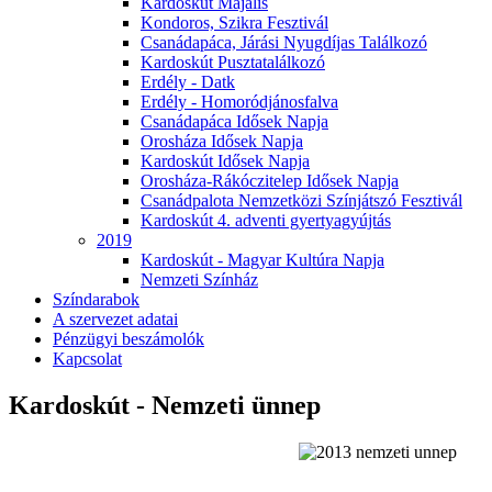
Kardoskút Majális
Kondoros, Szikra Fesztivál
Csanádapáca, Járási Nyugdíjas Találkozó
Kardoskút Pusztatalálkozó
Erdély - Datk
Erdély - Homoródjánosfalva
Csanádapáca Idősek Napja
Orosháza Idősek Napja
Kardoskút Idősek Napja
Orosháza-Rákóczitelep Idősek Napja
Csanádpalota Nemzetközi Színjátszó Fesztivál
Kardoskút 4. adventi gyertyagyújtás
2019
Kardoskút - Magyar Kultúra Napja
Nemzeti Színház
Színdarabok
A szervezet adatai
Pénzügyi beszámolók
Kapcsolat
Kardoskút - Nemzeti ünnep