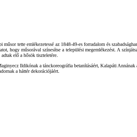
műsor tette emlékezetessé az 1848-49-es forradalom és szabadságharc 
ot, hogy műsorával színesítse a települési megemlékezést. A színjátsz
adtak elő a hősök tiszteletére.
 Maginyecz Ildikónak a tánckoreográfia betanításáért, Kalapáti Annának
dornak a háttér dekorációjáért.