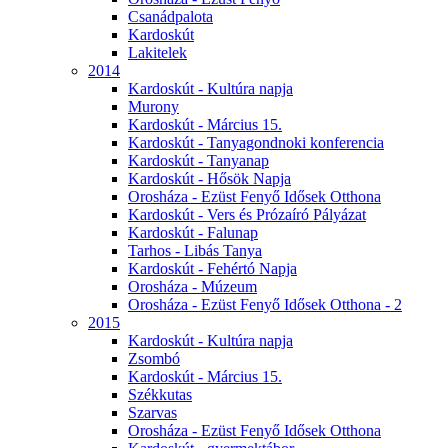
Csanádpalota
Kardoskút
Lakitelek
2014
Kardoskút - Kultúra napja
Murony
Kardoskút - Március 15.
Kardoskút - Tanyagondnoki konferencia
Kardoskút - Tanyanap
Kardoskút - Hősök Napja
Orosháza - Ezüst Fenyő Idősek Otthona
Kardoskút - Vers és Prózaíró Pályázat
Kardoskút - Falunap
Tarhos - Libás Tanya
Kardoskút - Fehértó Napja
Orosháza - Múzeum
Orosháza - Ezüst Fenyő Idősek Otthona - 2
2015
Kardoskút - Kultúra napja
Zsombó
Kardoskút - Március 15.
Székkutas
Szarvas
Orosháza - Ezüst Fenyő Idősek Otthona