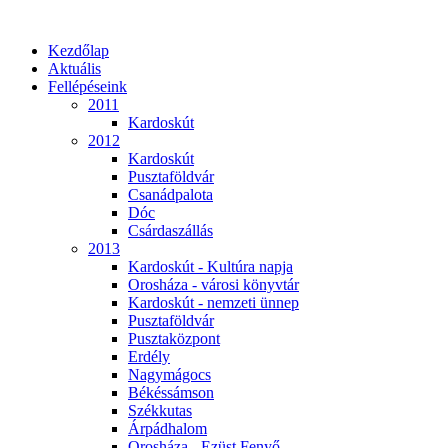
Kezdőlap
Aktuális
Fellépéseink
2011
Kardoskút
2012
Kardoskút
Pusztaföldvár
Csanádpalota
Dóc
Csárdaszállás
2013
Kardoskút - Kultúra napja
Orosháza - városi könyvtár
Kardoskút - nemzeti ünnep
Pusztaföldvár
Pusztaközpont
Erdély
Nagymágocs
Békéssámson
Székkutas
Árpádhalom
Orosháza - Ezüst Fenyő