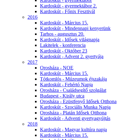
Kardoskút - gyermektábor
Kardoskút - gyermektábor 2.
Kardoskút - Főnix Fesztivál
2016
Kardoskút - Március 15.
Kardoskút - Mindennapi kenyerünk
Tarhos - augusztus 20.
Kardoskút - Idősek világnapja
Lakitelek - konferencia
Kardoskút - Október 23
Kardoskút - Advent 2. gyertyája
2017
Orosháza - NOE
Kardoskút - Március 15.
Tótkomlós - Múzeumok éjszakája
Kardoskút - Fehértó Napja
Orosháza - Családsegítő szolgálat
Budapest - Király utca
Orosháza - Ezüstfenyő Idősek Otthona
Kardoskút - Szociális Munka Napja
Orosháza - Platán Idősek Otthona
Kardoskút - Adventi gyertyagyújtás
2018
Kardoskút - Magyar kultúra napja
Kardoskút - Március 15.