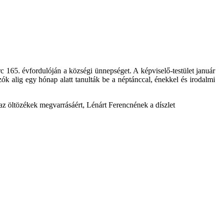
165. évfordulóján a községi ünnepséget. A képviselő-testület január
ók alig egy hónap alatt tanulták be a néptánccal, énekkel és irodalmi
 az öltözékek megvarrásáért, Lénárt Ferencnének a díszlet