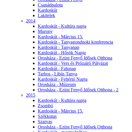
Csanádpalota
Kardoskút
Lakitelek
2014
Kardoskút - Kultúra napja
Murony
Kardoskút - Március 15.
Kardoskút - Tanyagondnoki konferencia
Kardoskút - Tanyanap
Kardoskút - Hősök Napja
Orosháza - Ezüst Fenyő Idősek Otthona
Kardoskút - Vers és Prózaíró Pályázat
Kardoskút - Falunap
Tarhos - Libás Tanya
Kardoskút - Fehértó Napja
Orosháza - Múzeum
Orosháza - Ezüst Fenyő Idősek Otthona - 2
2015
Kardoskút - Kultúra napja
Zsombó
Kardoskút - Március 15.
Székkutas
Szarvas
Orosháza - Ezüst Fenyő Idősek Otthona