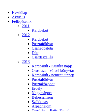
Kezdőlap
Aktuális
Fellépéseink
2011
Kardoskút
2012
Kardoskút
Pusztaföldvár
Csanádpalota
Dóc
Csárdaszállás
2013
Kardoskút - Kultúra napja
Orosháza - városi könyvtár
Kardoskút - nemzeti ünnep
Pusztaföldvár
Pusztaközpont
Erdély
Nagymágocs
Békéssámson
Székkutas
Árpádhalom
Orosháza - Ezüst Fenyő