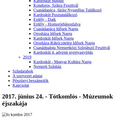
Kardoskút Majális
Kondoros, Szikra Fesztivál
Csanádapáca, Járási Nyugdíjas Találkozó
Kardoskút Pusztatalálkozó
Erdély - Datk
Erdély - Homoródjánosfalva
Csanádapáca Idősek Napja
Orosháza Idősek Napja
Kardoskút Idősek Napja
Orosháza-Rákóczitelep Idősek Napja
Csanádpalota Nemzetközi Színjátszó Fesztivál
Kardoskút 4. adventi gyertyagyújtás
2019
Kardoskút - Magyar Kultúra Napja
Nemzeti Színház
Színdarabok
A szervezet adatai
Pénzügyi beszámolók
Kapcsolat
2017. június 24. - Tótkomlós - Múzeumok
éjszakája