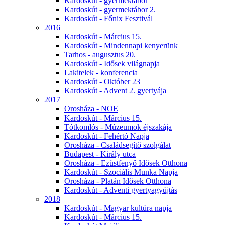
Kardoskút - gyermektábor
Kardoskút - gyermektábor 2.
Kardoskút - Főnix Fesztivál
2016
Kardoskút - Március 15.
Kardoskút - Mindennapi kenyerünk
Tarhos - augusztus 20.
Kardoskút - Idősek világnapja
Lakitelek - konferencia
Kardoskút - Október 23
Kardoskút - Advent 2. gyertyája
2017
Orosháza - NOE
Kardoskút - Március 15.
Tótkomlós - Múzeumok éjszakája
Kardoskút - Fehértó Napja
Orosháza - Családsegítő szolgálat
Budapest - Király utca
Orosháza - Ezüstfenyő Idősek Otthona
Kardoskút - Szociális Munka Napja
Orosháza - Platán Idősek Otthona
Kardoskút - Adventi gyertyagyújtás
2018
Kardoskút - Magyar kultúra napja
Kardoskút - Március 15.