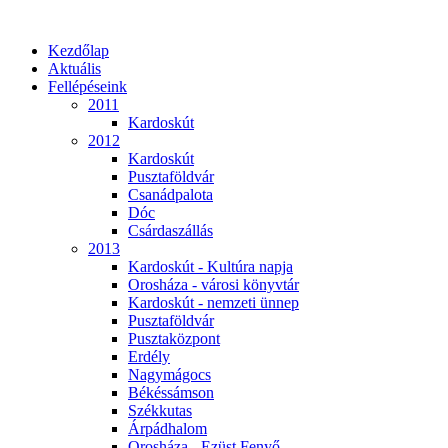
Kezdőlap
Aktuális
Fellépéseink
2011
Kardoskút
2012
Kardoskút
Pusztaföldvár
Csanádpalota
Dóc
Csárdaszállás
2013
Kardoskút - Kultúra napja
Orosháza - városi könyvtár
Kardoskút - nemzeti ünnep
Pusztaföldvár
Pusztaközpont
Erdély
Nagymágocs
Békéssámson
Székkutas
Árpádhalom
Orosháza - Ezüst Fenyő