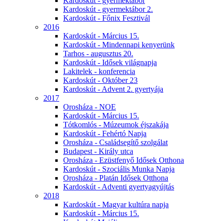
Kardoskút - gyermektábor
Kardoskút - gyermektábor 2.
Kardoskút - Főnix Fesztivál
2016
Kardoskút - Március 15.
Kardoskút - Mindennapi kenyerünk
Tarhos - augusztus 20.
Kardoskút - Idősek világnapja
Lakitelek - konferencia
Kardoskút - Október 23
Kardoskút - Advent 2. gyertyája
2017
Orosháza - NOE
Kardoskút - Március 15.
Tótkomlós - Múzeumok éjszakája
Kardoskút - Fehértó Napja
Orosháza - Családsegítő szolgálat
Budapest - Király utca
Orosháza - Ezüstfenyő Idősek Otthona
Kardoskút - Szociális Munka Napja
Orosháza - Platán Idősek Otthona
Kardoskút - Adventi gyertyagyújtás
2018
Kardoskút - Magyar kultúra napja
Kardoskút - Március 15.