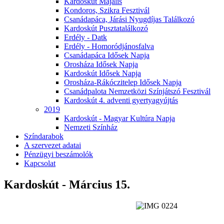
Kardoskút Majális
Kondoros, Szikra Fesztivál
Csanádapáca, Járási Nyugdíjas Találkozó
Kardoskút Pusztatalálkozó
Erdély - Datk
Erdély - Homoródjánosfalva
Csanádapáca Idősek Napja
Orosháza Idősek Napja
Kardoskút Idősek Napja
Orosháza-Rákóczitelep Idősek Napja
Csanádpalota Nemzetközi Színjátszó Fesztivál
Kardoskút 4. adventi gyertyagyújtás
2019
Kardoskút - Magyar Kultúra Napja
Nemzeti Színház
Színdarabok
A szervezet adatai
Pénzügyi beszámolók
Kapcsolat
Kardoskút - Március 15.