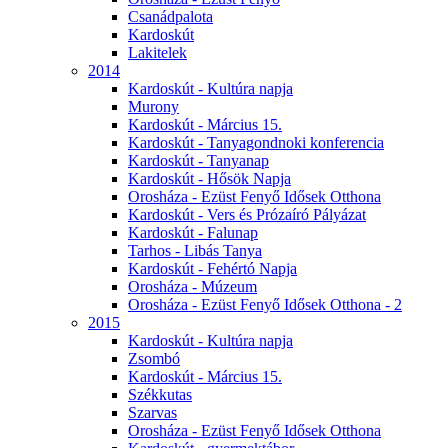
Csanádpalota
Kardoskút
Lakitelek
2014
Kardoskút - Kultúra napja
Murony
Kardoskút - Március 15.
Kardoskút - Tanyagondnoki konferencia
Kardoskút - Tanyanap
Kardoskút - Hősök Napja
Orosháza - Ezüst Fenyő Idősek Otthona
Kardoskút - Vers és Prózaíró Pályázat
Kardoskút - Falunap
Tarhos - Libás Tanya
Kardoskút - Fehértó Napja
Orosháza - Múzeum
Orosháza - Ezüst Fenyő Idősek Otthona - 2
2015
Kardoskút - Kultúra napja
Zsombó
Kardoskút - Március 15.
Székkutas
Szarvas
Orosháza - Ezüst Fenyő Idősek Otthona