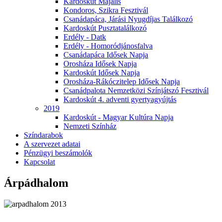
Kardoskút Majális
Kondoros, Szikra Fesztivál
Csanádapáca, Járási Nyugdíjas Találkozó
Kardoskút Pusztatalálkozó
Erdély - Datk
Erdély - Homoródjánosfalva
Csanádapáca Idősek Napja
Orosháza Idősek Napja
Kardoskút Idősek Napja
Orosháza-Rákóczitelep Idősek Napja
Csanádpalota Nemzetközi Színjátszó Fesztivál
Kardoskút 4. adventi gyertyagyújtás
2019
Kardoskút - Magyar Kultúra Napja
Nemzeti Színház
Színdarabok
A szervezet adatai
Pénzügyi beszámolók
Kapcsolat
Árpádhalom