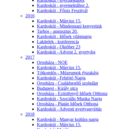
Kardoskút - gyermektábor
Kardoskút - gyermektábor 2.
Kardoskút - Főnix Fesztivál
2016
Kardoskút - Március 15.
Kardoskút - Mindennapi kenyerünk
Tarhos - augusztus 20.
Kardoskút - Idősek világnapja
Lakitelek - konferencia
Kardoskút - Október 23
Kardoskút - Advent 2. gyertyája
2017
Orosháza - NOE
Kardoskút - Március 15.
Tótkomlós - Múzeumok éjszakája
Kardoskút - Fehértó Napja
Orosháza - Családsegítő szolgálat
Budapest - Király utca
Orosháza - Ezüstfenyő Idősek Otthona
Kardoskút - Szociális Munka Napja
Orosháza - Platán Idősek Otthona
Kardoskút - Adventi gyertyagyújtás
2018
Kardoskút - Magyar kultúra napja
Kardoskút - Március 15.