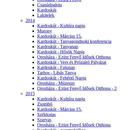
Csanádpalota
Kardoskút
Lakitelek
2014
Kardoskút - Kultúra napja
Murony
Kardoskút - Március 15.
Kardoskút - Tanyagondnoki konferencia
Kardoskút - Tanyanap
Kardoskút - Hősök Napja
Orosháza - Ezüst Fenyő Idősek Otthona
Kardoskút - Vers és Prózaíró Pályázat
Kardoskút - Falunap
Tarhos - Libás Tanya
Kardoskút - Fehértó Napja
Orosháza - Múzeum
Orosháza - Ezüst Fenyő Idősek Otthona - 2
2015
Kardoskút - Kultúra napja
Zsombó
Kardoskút - Március 15.
Székkutas
Szarvas
Orosháza - Ezüst Fenyő Idősek Otthona