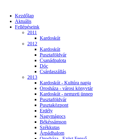
Kezdőlap
Aktuális
Fellépéseink
2011
Kardoskút
2012
Kardoskút
Pusztaföldvár
Csanádpalota
Dóc
Csárdaszállás
2013
Kardoskút - Kultúra napja
Orosháza - városi könyvtár
Kardoskút - nemzeti ünnep
Pusztaföldvár
Pusztaközpont
Erdély
Nagymágocs
Békéssámson
Székkutas
Árpádhalom
Orosháza - Ezüst Fenyő