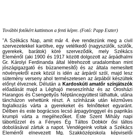
További fotókért kattintson a fenti képre. (Fotó: Papp Eszter)
"A Székács Nap, amit már 4. éve rendezünk meg a civil
szervezetekkel karöltve, egy vetélkedő (nagyszülők, szülők,
gyerekek, barátok) köré szerveződik, mely Székács
Elemérről (aki 1900 és 1917 között dolgozott az árpádhalmi
Gr. Károlyi Ferdinanda által létrehozott uradalomban mint
jószágigazgató és búzanemesítő) és az általa nemesített
növényekről ezek közül is idén az árpáról szól, majd lesz
sütemény verseny ahol természetesen az árpából készültek
előnyt élveznek. Délután a
Kardoskúti amatőr színjátszók
előadását majd a Léghajó meseszínház és az Orosházi
Harangos és Csengettyűs Néptáncegyüttest láthattuk, utána
táncházon vehettünk részt. A színházak után kézműves
foglalkozás várta a gyerekeket és felnőtteket egyaránt.
Délben és este bográcsos lecsó árpagyönggyel és paprikás
krumpli várta a megéhezőket. Este Szent Mihály napi
tábortűzzel és a Fényes Ég Táltos Dobkör ősi táltos
dobolásával zártuk a napot. Vendégeink voltak a Székács
Elemérről elnevezett Mg. Szakközépiskola képviselői