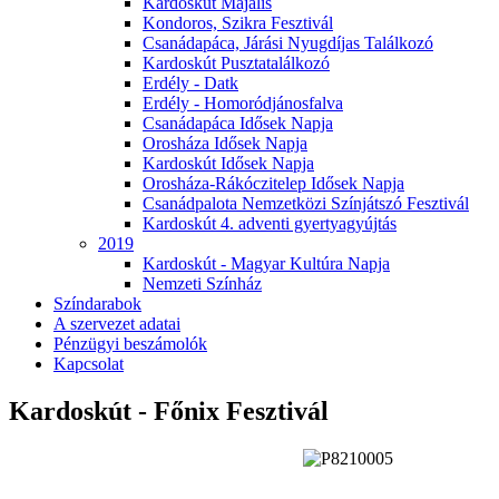
Kardoskút Majális
Kondoros, Szikra Fesztivál
Csanádapáca, Járási Nyugdíjas Találkozó
Kardoskút Pusztatalálkozó
Erdély - Datk
Erdély - Homoródjánosfalva
Csanádapáca Idősek Napja
Orosháza Idősek Napja
Kardoskút Idősek Napja
Orosháza-Rákóczitelep Idősek Napja
Csanádpalota Nemzetközi Színjátszó Fesztivál
Kardoskút 4. adventi gyertyagyújtás
2019
Kardoskút - Magyar Kultúra Napja
Nemzeti Színház
Színdarabok
A szervezet adatai
Pénzügyi beszámolók
Kapcsolat
Kardoskút - Főnix Fesztivál