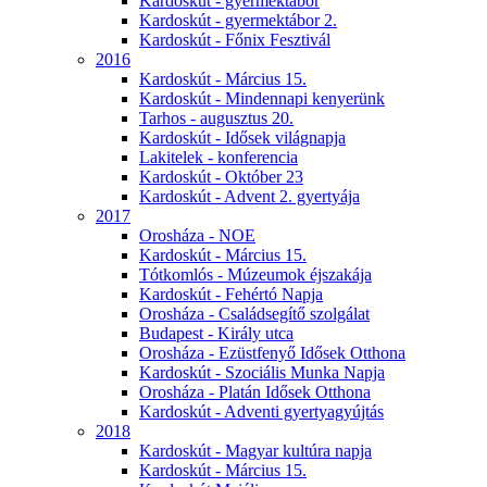
Kardoskút - gyermektábor
Kardoskút - gyermektábor 2.
Kardoskút - Főnix Fesztivál
2016
Kardoskút - Március 15.
Kardoskút - Mindennapi kenyerünk
Tarhos - augusztus 20.
Kardoskút - Idősek világnapja
Lakitelek - konferencia
Kardoskút - Október 23
Kardoskút - Advent 2. gyertyája
2017
Orosháza - NOE
Kardoskút - Március 15.
Tótkomlós - Múzeumok éjszakája
Kardoskút - Fehértó Napja
Orosháza - Családsegítő szolgálat
Budapest - Király utca
Orosháza - Ezüstfenyő Idősek Otthona
Kardoskút - Szociális Munka Napja
Orosháza - Platán Idősek Otthona
Kardoskút - Adventi gyertyagyújtás
2018
Kardoskút - Magyar kultúra napja
Kardoskút - Március 15.