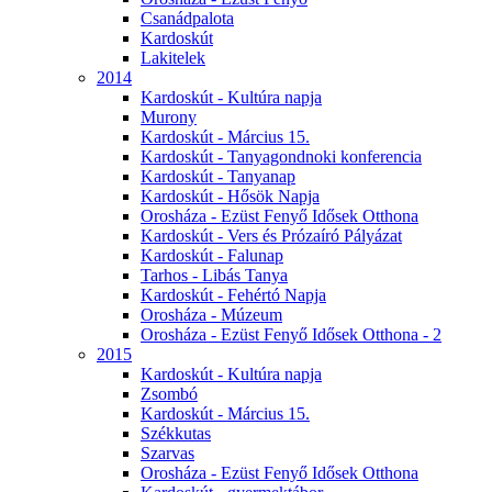
Csanádpalota
Kardoskút
Lakitelek
2014
Kardoskút - Kultúra napja
Murony
Kardoskút - Március 15.
Kardoskút - Tanyagondnoki konferencia
Kardoskút - Tanyanap
Kardoskút - Hősök Napja
Orosháza - Ezüst Fenyő Idősek Otthona
Kardoskút - Vers és Prózaíró Pályázat
Kardoskút - Falunap
Tarhos - Libás Tanya
Kardoskút - Fehértó Napja
Orosháza - Múzeum
Orosháza - Ezüst Fenyő Idősek Otthona - 2
2015
Kardoskút - Kultúra napja
Zsombó
Kardoskút - Március 15.
Székkutas
Szarvas
Orosháza - Ezüst Fenyő Idősek Otthona