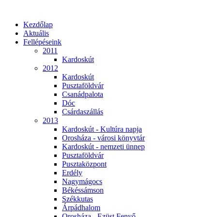
Kezdőlap
Aktuális
Fellépéseink
2011
Kardoskút
2012
Kardoskút
Pusztaföldvár
Csanádpalota
Dóc
Csárdaszállás
2013
Kardoskút - Kultúra napja
Orosháza - városi könyvtár
Kardoskút - nemzeti ünnep
Pusztaföldvár
Pusztaközpont
Erdély
Nagymágocs
Békéssámson
Székkutas
Árpádhalom
Orosháza - Ezüst Fenyő