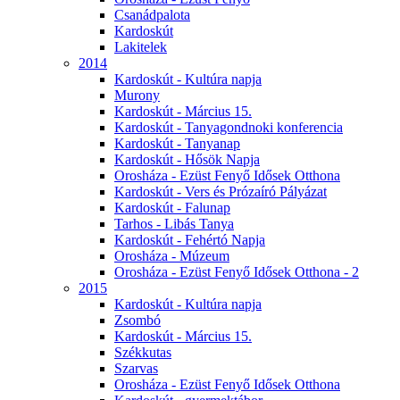
Csanádpalota
Kardoskút
Lakitelek
2014
Kardoskút - Kultúra napja
Murony
Kardoskút - Március 15.
Kardoskút - Tanyagondnoki konferencia
Kardoskút - Tanyanap
Kardoskút - Hősök Napja
Orosháza - Ezüst Fenyő Idősek Otthona
Kardoskút - Vers és Prózaíró Pályázat
Kardoskút - Falunap
Tarhos - Libás Tanya
Kardoskút - Fehértó Napja
Orosháza - Múzeum
Orosháza - Ezüst Fenyő Idősek Otthona - 2
2015
Kardoskút - Kultúra napja
Zsombó
Kardoskút - Március 15.
Székkutas
Szarvas
Orosháza - Ezüst Fenyő Idősek Otthona