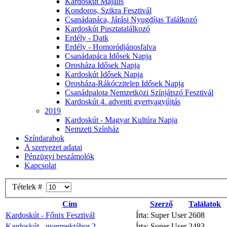
Kardoskút Majális
Kondoros, Szikra Fesztivál
Csanádapáca, Járási Nyugdíjas Találkozó
Kardoskút Pusztatalálkozó
Erdély - Datk
Erdély - Homoródjánosfalva
Csanádapáca Idősek Napja
Orosháza Idősek Napja
Kardoskút Idősek Napja
Orosháza-Rákóczitelep Idősek Napja
Csanádpalota Nemzetközi Színjátszó Fesztivál
Kardoskút 4. adventi gyertyagyújtás
2019
Kardoskút - Magyar Kultúra Napja
Nemzeti Színház
Színdarabok
A szervezet adatai
Pénzügyi beszámolók
Kapcsolat
Tételek #
Cím
Szerző
Találatok
Kardoskút - Főnix Fesztivál
Írta: Super User
2608
Kardoskút - gyermektábor 2
Írta: Super User
2483