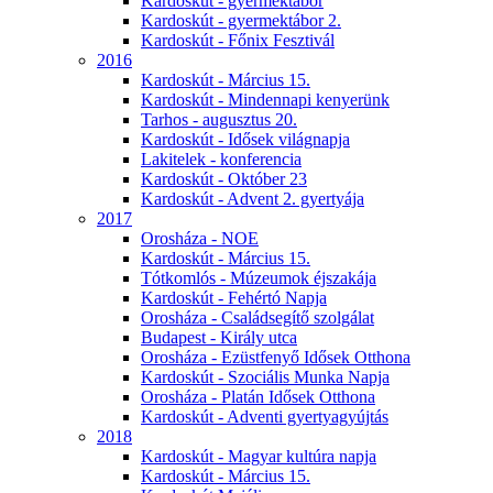
Kardoskút - gyermektábor
Kardoskút - gyermektábor 2.
Kardoskút - Főnix Fesztivál
2016
Kardoskút - Március 15.
Kardoskút - Mindennapi kenyerünk
Tarhos - augusztus 20.
Kardoskút - Idősek világnapja
Lakitelek - konferencia
Kardoskút - Október 23
Kardoskút - Advent 2. gyertyája
2017
Orosháza - NOE
Kardoskút - Március 15.
Tótkomlós - Múzeumok éjszakája
Kardoskút - Fehértó Napja
Orosháza - Családsegítő szolgálat
Budapest - Király utca
Orosháza - Ezüstfenyő Idősek Otthona
Kardoskút - Szociális Munka Napja
Orosháza - Platán Idősek Otthona
Kardoskút - Adventi gyertyagyújtás
2018
Kardoskút - Magyar kultúra napja
Kardoskút - Március 15.