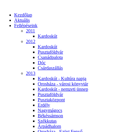
Kezdőlap
Aktuális
Fellépéseink
2011
Kardoskút
2012
Kardoskút
Pusztaföldvár
Csanádpalota
Dóc
Csárdaszállás
2013
Kardoskút - Kultúra napja
Orosháza - városi könyvtár
Kardoskút - nemzeti ünnep
Pusztaföldvár
Pusztaközpont
Erdély
Nagymágocs
Békéssámson
Székkutas
Árpádhalom
Orosháza - Ezüst Fenyő