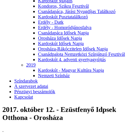
Kardoskút Majális
Kondoros, Szikra Fesztivál
Csanádapáca, Járási Nyugdíjas Találkozó
Kardoskút Pusztatalálkozó
Erdély - Datk
Erdély - Homoródjánosfalva
Csanádapáca Idősek Napja
Orosháza Idősek Napja
Kardoskút Idősek Napja
Orosháza-Rákóczitelep Idősek Napja
Csanádpalota Nemzetközi Színjátszó Fesztivál
Kardoskút 4. adventi gyertyagyújtás
2019
Kardoskút - Magyar Kultúra Napja
Nemzeti Színház
Színdarabok
A szervezet adatai
Pénzügyi beszámolók
Kapcsolat
2017. október 12. - Ezüstfenyő Idpsek
Otthona - Orosháza
.