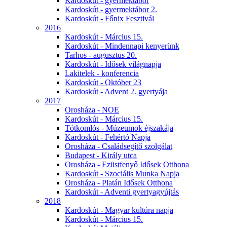
Kardoskút - gyermektábor
Kardoskút - gyermektábor 2.
Kardoskút - Főnix Fesztivál
2016
Kardoskút - Március 15.
Kardoskút - Mindennapi kenyerünk
Tarhos - augusztus 20.
Kardoskút - Idősek világnapja
Lakitelek - konferencia
Kardoskút - Október 23
Kardoskút - Advent 2. gyertyája
2017
Orosháza - NOE
Kardoskút - Március 15.
Tótkomlós - Múzeumok éjszakája
Kardoskút - Fehértó Napja
Orosháza - Családsegítő szolgálat
Budapest - Király utca
Orosháza - Ezüstfenyő Idősek Otthona
Kardoskút - Szociális Munka Napja
Orosháza - Platán Idősek Otthona
Kardoskút - Adventi gyertyagyújtás
2018
Kardoskút - Magyar kultúra napja
Kardoskút - Március 15.