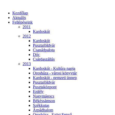
Kezdőlap
Aktuális
Fellépéseink
2011
Kardoskút
2012
Kardoskút
Pusztaföldvár
Csanádpalota
Dóc
Csárdaszállás
2013
Kardoskút - Kultúra napja
Orosháza - városi könyvtár
Kardoskút - nemzeti ünnep
Pusztaföldvár
Pusztaközpont
Erdély
Nagymágocs
Békéssámson
Székkutas
Árpádhalom
Orosháza - Ezüst Fenyő