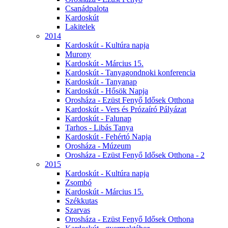
Csanádpalota
Kardoskút
Lakitelek
2014
Kardoskút - Kultúra napja
Murony
Kardoskút - Március 15.
Kardoskút - Tanyagondnoki konferencia
Kardoskút - Tanyanap
Kardoskút - Hősök Napja
Orosháza - Ezüst Fenyő Idősek Otthona
Kardoskút - Vers és Prózaíró Pályázat
Kardoskút - Falunap
Tarhos - Libás Tanya
Kardoskút - Fehértó Napja
Orosháza - Múzeum
Orosháza - Ezüst Fenyő Idősek Otthona - 2
2015
Kardoskút - Kultúra napja
Zsombó
Kardoskút - Március 15.
Székkutas
Szarvas
Orosháza - Ezüst Fenyő Idősek Otthona