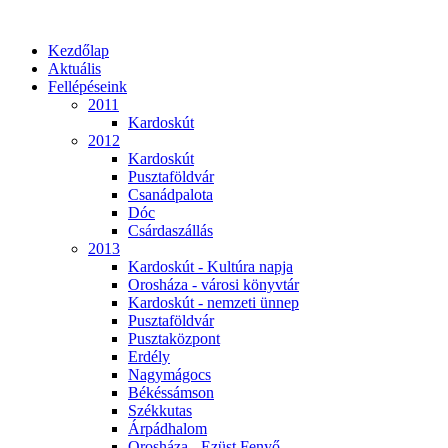
Kezdőlap
Aktuális
Fellépéseink
2011
Kardoskút
2012
Kardoskút
Pusztaföldvár
Csanádpalota
Dóc
Csárdaszállás
2013
Kardoskút - Kultúra napja
Orosháza - városi könyvtár
Kardoskút - nemzeti ünnep
Pusztaföldvár
Pusztaközpont
Erdély
Nagymágocs
Békéssámson
Székkutas
Árpádhalom
Orosháza - Ezüst Fenyő