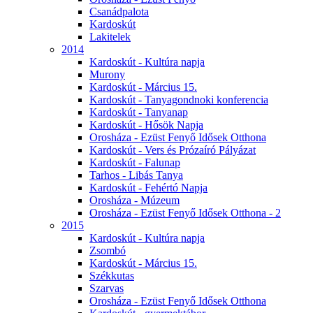
Csanádpalota
Kardoskút
Lakitelek
2014
Kardoskút - Kultúra napja
Murony
Kardoskút - Március 15.
Kardoskút - Tanyagondnoki konferencia
Kardoskút - Tanyanap
Kardoskút - Hősök Napja
Orosháza - Ezüst Fenyő Idősek Otthona
Kardoskút - Vers és Prózaíró Pályázat
Kardoskút - Falunap
Tarhos - Libás Tanya
Kardoskút - Fehértó Napja
Orosháza - Múzeum
Orosháza - Ezüst Fenyő Idősek Otthona - 2
2015
Kardoskút - Kultúra napja
Zsombó
Kardoskút - Március 15.
Székkutas
Szarvas
Orosháza - Ezüst Fenyő Idősek Otthona