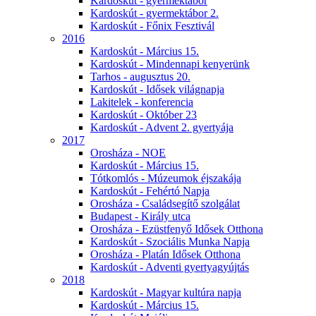
Kardoskút - gyermektábor
Kardoskút - gyermektábor 2.
Kardoskút - Főnix Fesztivál
2016
Kardoskút - Március 15.
Kardoskút - Mindennapi kenyerünk
Tarhos - augusztus 20.
Kardoskút - Idősek világnapja
Lakitelek - konferencia
Kardoskút - Október 23
Kardoskút - Advent 2. gyertyája
2017
Orosháza - NOE
Kardoskút - Március 15.
Tótkomlós - Múzeumok éjszakája
Kardoskút - Fehértó Napja
Orosháza - Családsegítő szolgálat
Budapest - Király utca
Orosháza - Ezüstfenyő Idősek Otthona
Kardoskút - Szociális Munka Napja
Orosháza - Platán Idősek Otthona
Kardoskút - Adventi gyertyagyújtás
2018
Kardoskút - Magyar kultúra napja
Kardoskút - Március 15.