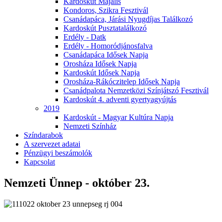
Kardoskút Majális
Kondoros, Szikra Fesztivál
Csanádapáca, Járási Nyugdíjas Találkozó
Kardoskút Pusztatalálkozó
Erdély - Datk
Erdély - Homoródjánosfalva
Csanádapáca Idősek Napja
Orosháza Idősek Napja
Kardoskút Idősek Napja
Orosháza-Rákóczitelep Idősek Napja
Csanádpalota Nemzetközi Színjátszó Fesztivál
Kardoskút 4. adventi gyertyagyújtás
2019
Kardoskút - Magyar Kultúra Napja
Nemzeti Színház
Színdarabok
A szervezet adatai
Pénzügyi beszámolók
Kapcsolat
Nemzeti Ünnep - október 23.