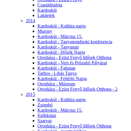
Csanádpalota
Kardoskút
Lakitelek
2014
Kardoskút - Kultúra napja
Murony
Kardoskút - Március 15.
Kardoskút - Tanyagondnoki konferencia
Kardoskút - Tanyanap
Kardoskút - Hősök Napja
Orosháza - Ezüst Fenyő Idősek Otthona
Kardoskút - Vers és Prózaíró Pályázat
Kardoskút - Falunap
Tarhos - Libás Tanya
Kardoskút - Fehértó Napja
Orosháza - Múzeum
Orosháza - Ezüst Fenyő Idősek Otthona - 2
2015
Kardoskút - Kultúra napja
Zsombó
Kardoskút - Március 15.
Székkutas
Szarvas
Orosháza - Ezüst Fenyő Idősek Otthona