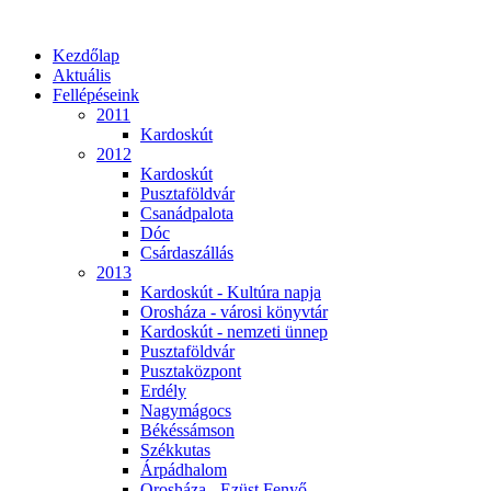
Kezdőlap
Aktuális
Fellépéseink
2011
Kardoskút
2012
Kardoskút
Pusztaföldvár
Csanádpalota
Dóc
Csárdaszállás
2013
Kardoskút - Kultúra napja
Orosháza - városi könyvtár
Kardoskút - nemzeti ünnep
Pusztaföldvár
Pusztaközpont
Erdély
Nagymágocs
Békéssámson
Székkutas
Árpádhalom
Orosháza - Ezüst Fenyő