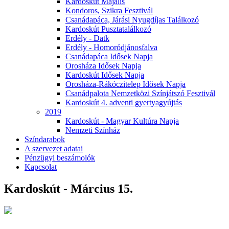
Kardoskút Majális
Kondoros, Szikra Fesztivál
Csanádapáca, Járási Nyugdíjas Találkozó
Kardoskút Pusztatalálkozó
Erdély - Datk
Erdély - Homoródjánosfalva
Csanádapáca Idősek Napja
Orosháza Idősek Napja
Kardoskút Idősek Napja
Orosháza-Rákóczitelep Idősek Napja
Csanádpalota Nemzetközi Színjátszó Fesztivál
Kardoskút 4. adventi gyertyagyújtás
2019
Kardoskút - Magyar Kultúra Napja
Nemzeti Színház
Színdarabok
A szervezet adatai
Pénzügyi beszámolók
Kapcsolat
Kardoskút - Március 15.