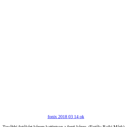
További fotókért kérem kattintson a fenti képre. (Fotók: Rajki Márk)