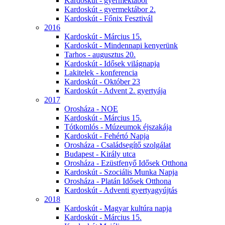
Kardoskút - gyermektábor
Kardoskút - gyermektábor 2.
Kardoskút - Főnix Fesztivál
2016
Kardoskút - Március 15.
Kardoskút - Mindennapi kenyerünk
Tarhos - augusztus 20.
Kardoskút - Idősek világnapja
Lakitelek - konferencia
Kardoskút - Október 23
Kardoskút - Advent 2. gyertyája
2017
Orosháza - NOE
Kardoskút - Március 15.
Tótkomlós - Múzeumok éjszakája
Kardoskút - Fehértó Napja
Orosháza - Családsegítő szolgálat
Budapest - Király utca
Orosháza - Ezüstfenyő Idősek Otthona
Kardoskút - Szociális Munka Napja
Orosháza - Platán Idősek Otthona
Kardoskút - Adventi gyertyagyújtás
2018
Kardoskút - Magyar kultúra napja
Kardoskút - Március 15.