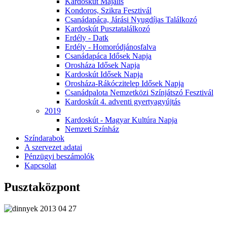
Kardoskút Majális
Kondoros, Szikra Fesztivál
Csanádapáca, Járási Nyugdíjas Találkozó
Kardoskút Pusztatalálkozó
Erdély - Datk
Erdély - Homoródjánosfalva
Csanádapáca Idősek Napja
Orosháza Idősek Napja
Kardoskút Idősek Napja
Orosháza-Rákóczitelep Idősek Napja
Csanádpalota Nemzetközi Színjátszó Fesztivál
Kardoskút 4. adventi gyertyagyújtás
2019
Kardoskút - Magyar Kultúra Napja
Nemzeti Színház
Színdarabok
A szervezet adatai
Pénzügyi beszámolók
Kapcsolat
Pusztaközpont