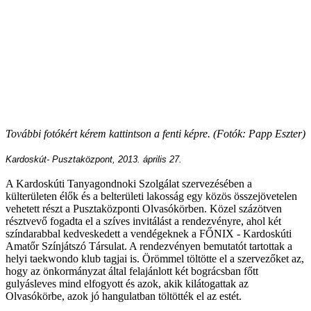
További fotókért kérem kattintson a fenti képre. (Fotók: Papp Eszter)
Kardoskút- Pusztaközpont, 2013. április 27.
A Kardoskúti Tanyagondnoki Szolgálat szervezésében a
külterületen élők és a belterületi lakosság egy közös összejövetelen
vehetett részt a Pusztaközponti Olvasókörben. Közel százötven
résztvevő fogadta el a szíves invitálást a rendezvényre, ahol két
színdarabbal kedveskedett a vendégeknek a FŐNIX - Kardoskúti
Amatőr Színjátszó Társulat. A rendezvényen bemutatót tartottak a
helyi taekwondo klub tagjai is. Örömmel töltötte el a szervezőket az,
hogy az önkormányzat által felajánlott két bográcsban főtt
gulyásleves mind elfogyott és azok, akik kilátogattak az
Olvasókörbe, azok jó hangulatban töltötték el az estét.