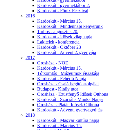
Kardoskút - gyermektábor
Kardoskút - gyermektábor 2.
Kardoskút - Főnix Fesztivál
2016
Kardoskút - Március 15.
Kardoskút - Mindennapi kenyerünk
Tarhos - augusztus 20.
Kardoskút - Idősek világnapja
Lakitelek - konferencia
Kardoskút - Október 23
Kardoskút - Advent 2. gyertyája
2017
Orosháza - NOE
Kardoskút - Március 15.
Tótkomlós - Múzeumok éjszakája
Kardoskút - Fehértó Napja
Orosháza - Családsegítő szolgálat
Budapest - Király utca
Orosháza - Ezüstfenyő Idősek Otthona
Kardoskút - Szociális Munka Napja
Orosháza - Platán Idősek Otthona
Kardoskút - Adventi gyertyagyújtás
2018
Kardoskút - Magyar kultúra napja
Kardoskút - Március 15.