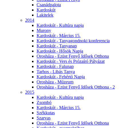
Csanádpalota
Kardoskút
Lakitelek
2014
Kardoskút - Kultúra napja
Murony
Kardoskút - Március 15.
Kardoskút - Tanyagondnoki konferencia
Kardoskút - Tanyanap
Kardoskút - Hősök Napja
Orosháza - Ezüst Fenyő Idősek Otthona
Kardoskút - Vers és Prózaíró Pályázat
Kardoskút - Falunap
Tarhos - Libás Tanya
Kardoskút - Fehértó Napja
Orosháza - Múzeum
Orosháza - Ezüst Fenyő Idősek Otthona - 2
2015
Kardoskút - Kultúra napja
Zsombó
Kardoskút - Március 15.
Székkutas
Szarvas
Orosháza - Ezüst Fenyő Idősek Otthona