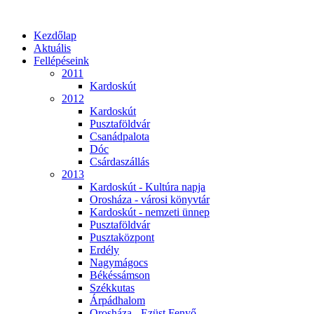
Kezdőlap
Aktuális
Fellépéseink
2011
Kardoskút
2012
Kardoskút
Pusztaföldvár
Csanádpalota
Dóc
Csárdaszállás
2013
Kardoskút - Kultúra napja
Orosháza - városi könyvtár
Kardoskút - nemzeti ünnep
Pusztaföldvár
Pusztaközpont
Erdély
Nagymágocs
Békéssámson
Székkutas
Árpádhalom
Orosháza - Ezüst Fenyő