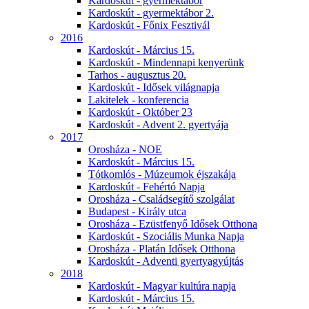
Kardoskút - gyermektábor
Kardoskút - gyermektábor 2.
Kardoskút - Főnix Fesztivál
2016
Kardoskút - Március 15.
Kardoskút - Mindennapi kenyerünk
Tarhos - augusztus 20.
Kardoskút - Idősek világnapja
Lakitelek - konferencia
Kardoskút - Október 23
Kardoskút - Advent 2. gyertyája
2017
Orosháza - NOE
Kardoskút - Március 15.
Tótkomlós - Múzeumok éjszakája
Kardoskút - Fehértó Napja
Orosháza - Családsegítő szolgálat
Budapest - Király utca
Orosháza - Ezüstfenyő Idősek Otthona
Kardoskút - Szociális Munka Napja
Orosháza - Platán Idősek Otthona
Kardoskút - Adventi gyertyagyújtás
2018
Kardoskút - Magyar kultúra napja
Kardoskút - Március 15.