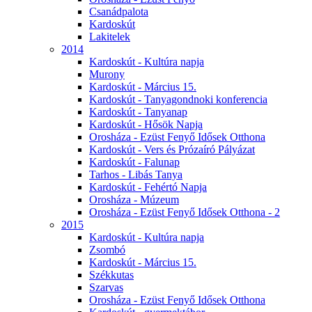
Csanádpalota
Kardoskút
Lakitelek
2014
Kardoskút - Kultúra napja
Murony
Kardoskút - Március 15.
Kardoskút - Tanyagondnoki konferencia
Kardoskút - Tanyanap
Kardoskút - Hősök Napja
Orosháza - Ezüst Fenyő Idősek Otthona
Kardoskút - Vers és Prózaíró Pályázat
Kardoskút - Falunap
Tarhos - Libás Tanya
Kardoskút - Fehértó Napja
Orosháza - Múzeum
Orosháza - Ezüst Fenyő Idősek Otthona - 2
2015
Kardoskút - Kultúra napja
Zsombó
Kardoskút - Március 15.
Székkutas
Szarvas
Orosháza - Ezüst Fenyő Idősek Otthona