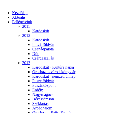
Kezdőlap
Aktuális
Fellépéseink
2011
Kardoskút
2012
Kardoskút
Pusztaföldvár
Csanádpalota
Dóc
Csárdaszállás
2013
Kardoskút - Kultúra napja
Orosháza - városi könyvtár
Kardoskút - nemzeti ünnep
Pusztaföldvár
Pusztaközpont
Erdély
Nagymágocs
Békéssámson
Székkutas
Árpádhalom
Orosháza - Ezüst Fenyő