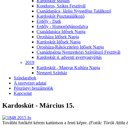
Kardoskút Majális
Kondoros, Szikra Fesztivál
Csanádapáca, Járási Nyugdíjas Találkozó
Kardoskút Pusztatalálkozó
Erdély - Datk
Erdély - Homoródjánosfalva
Csanádapáca Idősek Napja
Orosháza Idősek Napja
Kardoskút Idősek Napja
Orosháza-Rákóczitelep Idősek Napja
Csanádpalota Nemzetközi Színjátszó Fesztivál
Kardoskút 4. adventi gyertyagyújtás
2019
Kardoskút - Magyar Kultúra Napja
Nemzeti Színház
Színdarabok
A szervezet adatai
Pénzügyi beszámolók
Kapcsolat
Kardoskút - Március 15.
További fotókért kérem kattintson a fenti képre.
(Fotók: Török Attila